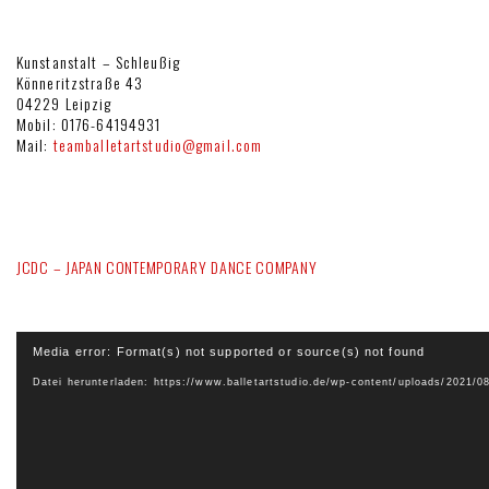
Kunstanstalt – Schleußig
Könneritzstraße 43
04229 Leipzig
Mobil: 0176-64194931
Mail:
teamballetartstudio@gmail.com
JCDC – JAPAN CONTEMPORARY DANCE COMPANY
Video-
Media error: Format(s) not supported or source(s) not found
Player
Datei herunterladen: https://www.balletartstudio.de/wp-content/uploads/2021